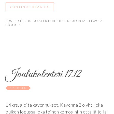
CONTINUE READING
POSTED IN
JOULUKALENTERI HIIRI
,
NEULONTA
· LEAVE A
COMMENT
Joulukalenteri 17.12
17 JOULU
14 krs. aloita kavennukset. Kavenna 2 o yht. joka
puikon lopussa joka toinen kerros niin että jäljellä