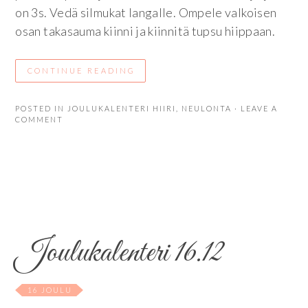
on 3s. Vedä silmukat langalle. Ompele valkoisen
osan takasauma kiinni ja kiinnitä tupsu hiippaan.
CONTINUE READING
POSTED IN
JOULUKALENTERI HIIRI
,
NEULONTA
· LEAVE A
COMMENT
Joulukalenteri 16.12
16 JOULU