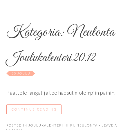
Kategoria:
Neulonta
Joulukalenteri 20.12
20 JOULU
Päättele langat ja tee hapsut molempiin päihin.
CONTINUE READING
POSTED IN
JOULUKALENTERI HIIRI
,
NEULONTA
· LEAVE A
COMMENT