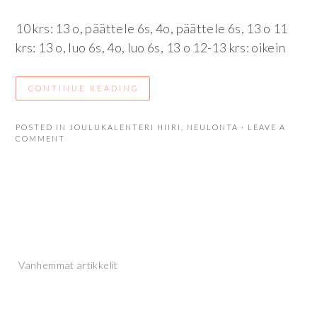
10 krs: 13 o, päättele 6s, 4o, päättele 6s, 13 o 11
krs: 13 o, luo 6s, 4o, luo 6s, 13 o 12-13 krs: oikein
CONTINUE READING
POSTED IN
JOULUKALENTERI HIIRI
,
NEULONTA
· LEAVE A
COMMENT
Artikkelien
Vanhemmat artikkelit
selaus