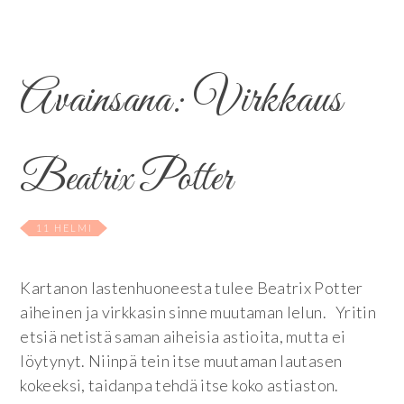
Avainsana:
Virkkaus
Beatrix Potter
11 HELMI
Kartanon lastenhuoneesta tulee Beatrix Potter
aiheinen ja virkkasin sinne muutaman lelun. Yritin
etsiä netistä saman aiheisia astioita, mutta ei
löytynyt. Niinpä tein itse muutaman lautasen
kokeeksi, taidanpa tehdä itse koko astiaston.