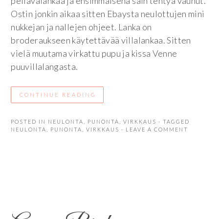
pellavalankaa ja ensimmäisenä sain tehtyä vaunut.
Ostin jonkin aikaa sitten Ebaysta neulottujen mini
nukkejan ja nallejen ohjeet. Lanka on
broderaukseen käytettävää villalankaa. Sitten
vielä muutama virkattu pupu ja kissa Venne
puuvillalangasta.
CONTINUE READING
POSTED IN
NEULONTA
,
PUNONTA
,
VIRKKAUS
· TAGGED
NEULONTA
,
PUNONTA
,
VIRKKAUS
· LEAVE A COMMENT