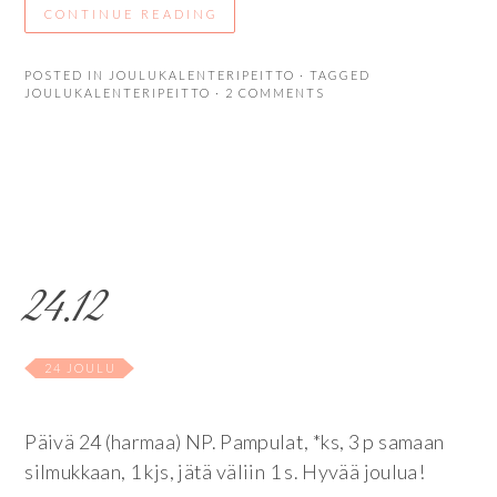
CONTINUE READING
POSTED IN
JOULUKALENTERIPEITTO
· TAGGED
JOULUKALENTERIPEITTO
· 2 COMMENTS
24.12
24 JOULU
Päivä 24 (harmaa) NP. Pampulat, *ks, 3 p samaan
silmukkaan, 1 kjs, jätä väliin 1 s. Hyvää joulua!