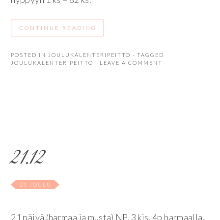
CONTINUE READING
POSTED IN
JOULUKALENTERIPEITTO
· TAGGED
JOULUKALENTERIPEITTO
· LEAVE A COMMENT
21.12
21 JOULU
21 päivä (harmaa ja musta) NP. 3 kjs, 4p harmaalla,