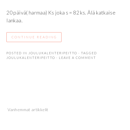
20 päivä( harmaa) Ks joka s = 82 ks. Älä katkaise
lankaa.
CONTINUE READING
POSTED IN
JOULUKALENTERIPEITTO
· TAGGED
JOULUKALENTERIPEITTO
· LEAVE A COMMENT
Artikkelien
Vanhemmat artikkelit
selaus