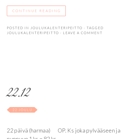
CONTINUE READING
POSTED IN
JOULUKALENTERIPEITTO
· TAGGED
JOULUKALENTERIPEITTO
· LEAVE A COMMENT
22.12
22 JOULU
22 päivä (harmaa) OP. Ks joka pylvääseen ja
nyppyyn 1 ks = 82 ks.