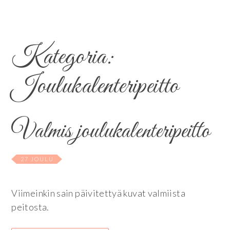
Kategoria:
Joulukalenteripeitto
Valmis joulukalenteripeitto
27 JOULU
Viimeinkin sain päivitettyä kuvat valmiista
peitosta.