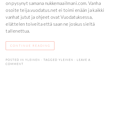
on pysynyt samana nukkemaailmani.com. Vanha
osoite teija.vuodatus.net ei toimi enään ja kaikki
vanhat jutut ja ohjeet ovat Vuodatuksessa,
elättelen toiveita että saan ne joskus sieltä
tallenettua.
CONTINUE READING
POSTED IN
YLEINEN
· TAGGED
YLEINEN
· LEAVE A
COMMENT