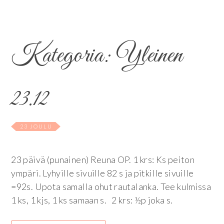
Kategoria:
Yleinen
23.12
23 JOULU
23 päivä (punainen) Reuna OP. 1 krs: Ks peiton
ympäri. Lyhyille sivuille 82 s ja pitkille sivuille
=92s. Upota samalla ohut rautalanka. Tee kulmissa
1 ks, 1 kjs, 1 ks samaan s. 2 krs: ½p joka s.