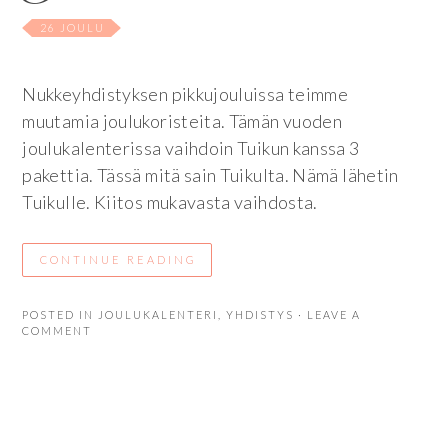
26 JOULU
Nukkeyhdistyksen pikkujouluissa teimme
muutamia joulukoristeita. Tämän vuoden
joulukalenterissa vaihdoin Tuikun kanssa 3
pakettia. Tässä mitä sain Tuikulta. Nämä lähetin
Tuikulle. Kiitos mukavasta vaihdosta.
CONTINUE READING
POSTED IN
JOULUKALENTERI
,
YHDISTYS
· LEAVE A
COMMENT