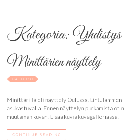
Kategoria:
Yhdistys
Minittärien näyttely
04 TOUKO
Minittärillä oli näyttely Oulussa, Lintulammen
asukastuvalla. Ennen näyttelyn purkamista otin
muutaman kuvan. Lisää kuvia kuvagalleriassa.
CONTINUE READING