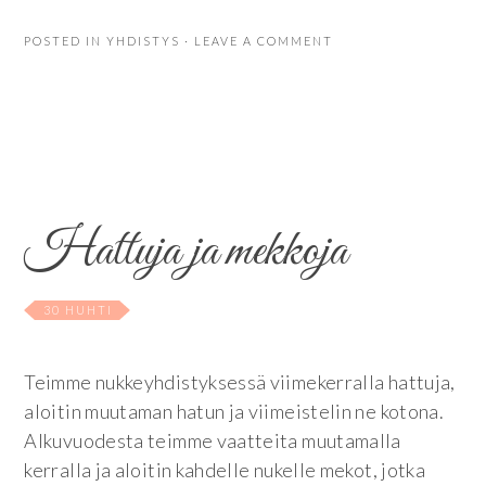
POSTED IN
YHDISTYS
· LEAVE A COMMENT
Hattuja ja mekkoja
30 HUHTI
Teimme nukkeyhdistyksessä viimekerralla hattuja,
aloitin muutaman hatun ja viimeistelin ne kotona.
Alkuvuodesta teimme vaatteita muutamalla
kerralla ja aloitin kahdelle nukelle mekot, jotka