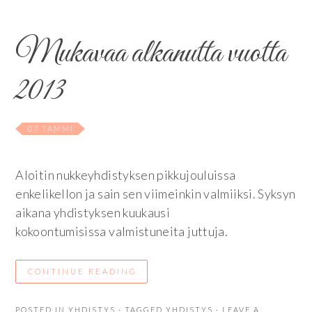
Mukavaa alkanutta vuotta
2013
07 TAMMI
Aloitin nukkeyhdistyksen pikkujouluissa
enkelikellon ja sain sen viimeinkin valmiiksi. Syksyn
aikana yhdistyksen kuukausi
kokoontumisissa valmistuneita juttuja.
CONTINUE READING
POSTED IN
YHDISTYS
· TAGGED
YHDISTYS
· LEAVE A