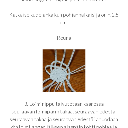
Katkaise kudelanka kun pohjanhalkaisija on n.2,5
cm.
Reuna
3. Loiminippu taivutetaan kaaressa
seuraavan loimiparin takaa, seuraavan edestä,
seuraavan takaa ja seuraavan edestä ja tuodaan
4:n loimilangan jälkeen alaspäin kohti pohjaa ja