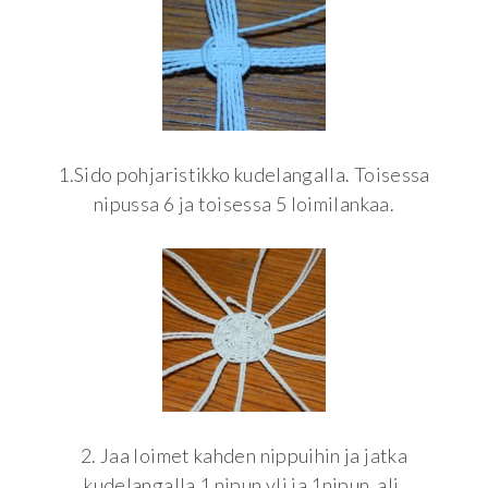
1.Sido pohjaristikko kudelangalla. Toisessa
nipussa 6 ja toisessa 5 loimilankaa.
2. Jaa loimet kahden nippuihin ja jatka
kudelangalla 1 nipun yli ja 1nipun ali.