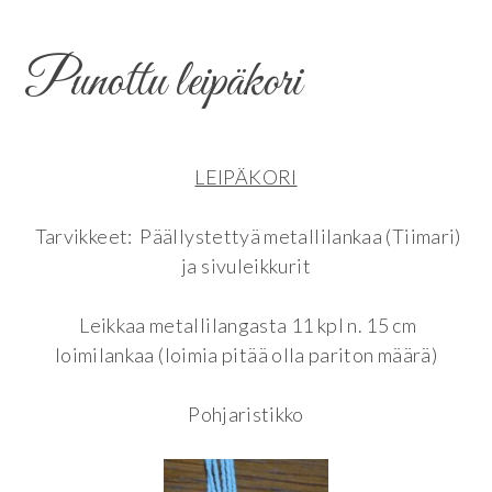
Punottu leipäkori
LEIPÄKORI
Tarvikkeet: Päällystettyä metallilankaa (Tiimari)
ja sivuleikkurit
Leikkaa metallilangasta 11 kpl n. 15 cm
loimilankaa (loimia pitää olla pariton määrä)
Pohjaristikko