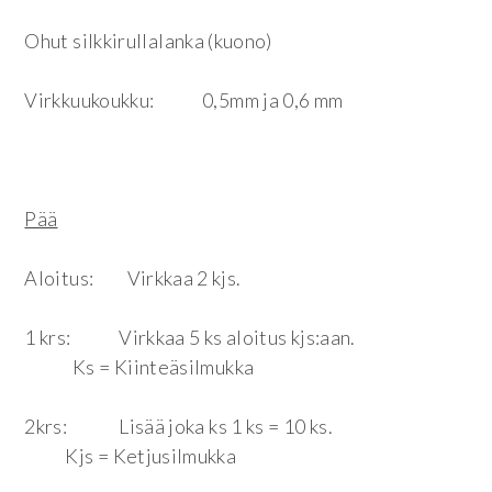
Ohut silkkirullalanka (kuono)
Virkkuukoukku: 0,5mm ja 0,6 mm
Pää
Aloitus: Virkkaa 2 kjs.
1 krs: Virkkaa 5 ks aloitus kjs:aan.
Ks = Kiinteäsilmukka
2krs: Lisää joka ks 1 ks = 10 ks.
Kjs = Ketjusilmukka