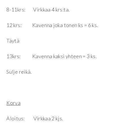
8-11krs: Virkkaa 4 krs:ta.
12 krs: Kavenna joka tonen ks = 6 ks.
Täytä
13krs: Kavenna kaksi yhteen = 3 ks.
Sulje reikä.
Korva
Aloitus: Virkkaa 2 kjs.