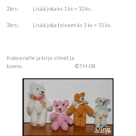
2krs: Lisää joka ks 1 ks = 10 ks.
3krs: Lisää joka toiseen ks 1 ks = 15 ks.
Kokoa nalle ja kirjo silmät ja
kuono. ©TH-08