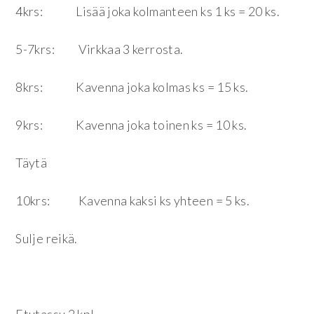
4krs: Lisää joka kolmanteen ks 1 ks = 20 ks.
5-7krs: Virkkaa 3 kerrosta.
8krs: Kavenna joka kolmas ks = 15 ks.
9krs: Kavenna joka toinen ks = 10 ks.
Täytä
10krs: Kavenna kaksi ks yhteen = 5 ks.
Sulje reikä.
Etutassu 2 kpl