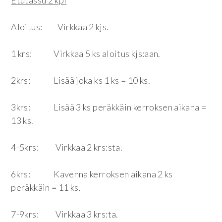
Aloitus: Virkkaa 2 kjs.
1 krs: Virkkaa 5 ks aloitus kjs:aan.
2krs: Lisää joka ks 1 ks = 10 ks.
3krs: Lisää 3 ks peräkkäin kerroksen aikana =
13 ks.
4-5krs: Virkkaa 2 krs:sta.
6krs: Kavenna kerroksen aikana 2 ks
peräkkäin = 11 ks.
7-9krs: Virkkaa 3 krs:ta.