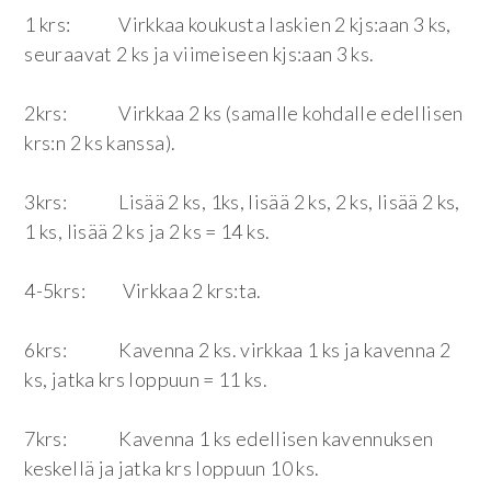
1 krs: Virkkaa koukusta laskien 2 kjs:aan 3 ks,
seuraavat 2 ks ja viimeiseen kjs:aan 3 ks.
2krs: Virkkaa 2 ks (samalle kohdalle edellisen
krs:n 2 ks kanssa).
3krs: Lisää 2 ks, 1ks, lisää 2 ks, 2 ks, lisää 2 ks,
1 ks, lisää 2 ks ja 2 ks = 14 ks.
4-5krs: Virkkaa 2 krs:ta.
6krs: Kavenna 2 ks. virkkaa 1 ks ja kavenna 2
ks, jatka krs loppuun = 11 ks.
7krs: Kavenna 1 ks edellisen kavennuksen
keskellä ja jatka krs loppuun 10 ks.