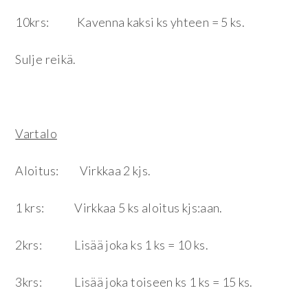
10krs: Kavenna kaksi ks yhteen = 5 ks.
Sulje reikä.
Vartalo
Aloitus: Virkkaa 2 kjs.
1 krs: Virkkaa 5 ks aloitus kjs:aan.
2krs: Lisää joka ks 1 ks = 10 ks.
3krs: Lisää joka toiseen ks 1 ks = 15 ks.