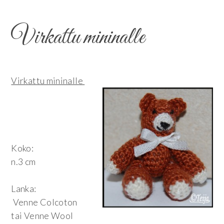
Virkattu mininalle
Virkattu mininalle
Koko:
n.3 cm
Lanka:
Venne Colcoton
tai Venne Wool