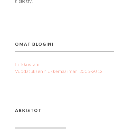
kielletty.
OMAT BLOGINI
Linkkilistani
Vuodatuksen Nukkemaailmani 2005-2012
ARKISTOT