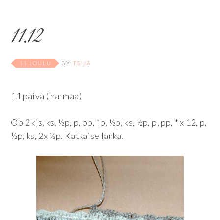
11.12
11 JOULU
BY
TEIJA
11 päivä ( harmaa)
Op
2 kjs, ks, ½p, p, pp, *p, ½p, ks, ½p, p, pp, * x 12, p,
½p, ks, 2x ½p. Katkaise lanka.