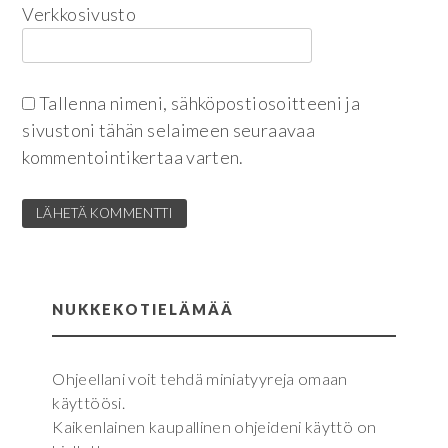
Verkkosivusto
Tallenna nimeni, sähköpostiosoitteeni ja
sivustoni tähän selaimeen seuraavaa
kommentointikertaa varten.
NUKKEKOTIELÄMÄÄ
Ohjeellani voit tehdä miniatyyreja omaan
käyttöösi.
Kaikenlainen kaupallinen ohjeideni käyttö on