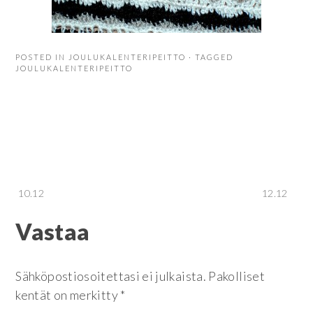
POSTED IN
JOULUKALENTERIPEITTO
· TAGGED
JOULUKALENTERIPEITTO
Artikkelien
10.12
12.12
Vastaa
selaus
Sähköpostiosoitettasi ei julkaista.
Pakolliset
kentät on merkitty
*