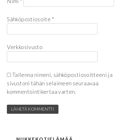
Nimi
*
Sähköpostiosoite
*
Verkkosivusto
Tallenna nimeni, sähköpostiosoitteeni ja
sivustoni tähän selaimeen seuraavaa
kommentointikertaa varten.
NUKKEKOTIELÄMÄÄ