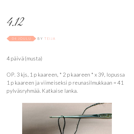
4.12
04 JOULU
BY
TEIJA
4 päivä (musta)
OP
. 3 kjs, 1 p kaareen, * 2 p kaareen * x 39, lopussa
1 p kaareen ja viimeiseksi p reunasilmukkaan = 41
pylväsryhmää. Katkaise lanka.