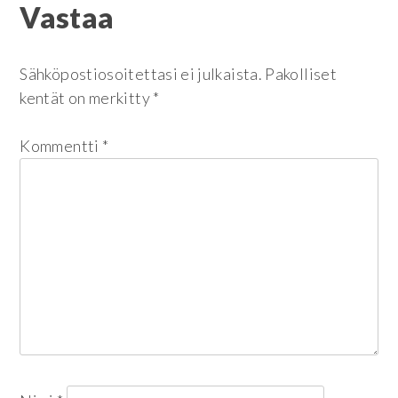
Vastaa
selaus
Sähköpostiosoitettasi ei julkaista.
Pakolliset
kentät on merkitty
*
Kommentti
*