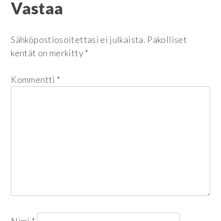
Vastaa
selaus
Sähköpostiosoitettasi ei julkaista.
Pakolliset
kentät on merkitty
*
Kommentti
*
Nimi
*