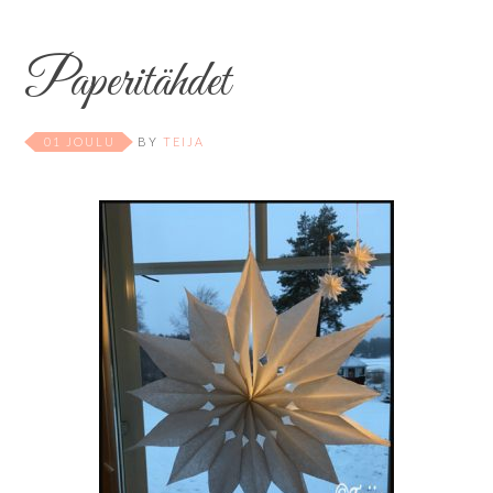
Paperitähdet
01 JOULU
BY
TEIJA