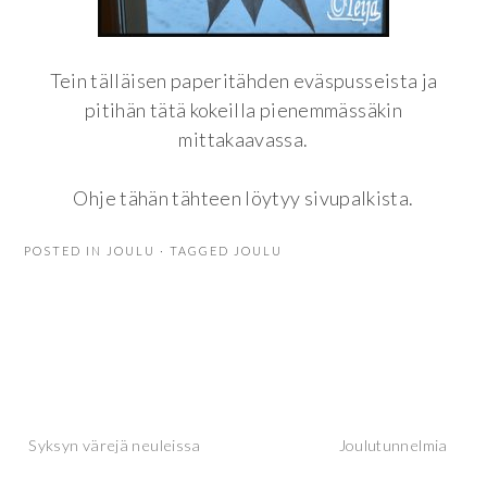
Tein tälläisen paperitähden eväspusseista ja
pitihän tätä kokeilla pienemmässäkin
mittakaavassa.
Ohje tähän tähteen löytyy sivupalkista.
POSTED IN
JOULU
· TAGGED
JOULU
Artikkelien
Syksyn värejä neuleissa
Joulutunnelmia